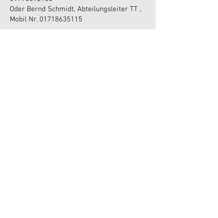
Oder Bernd Schmidt, Abteilungsleiter TT ,
Mobil Nr.
01718635115
Wichtige Termine zum
Vormerken:
08.-09.08.2026
: Saison-Vorbereitung
Erwachsene
noch in Planung: 10:00 – 17:00 Uhr:
Ortsentscheid Minimeisterschaften ,
8 Jahre und jünger – Stichtag: 1. Januar
2018
9-/10-Jährige – Stichtag: 1. Januar 2016
11-/12-Jährige – Stichtag: 1. Januar 2014
noch in Planung: Schnuppertag für neue
Kids außerhalb der Schul-AGs
05.-06.09.2025
Kreismeisterschaften
Erwachsene und Nachwuchs