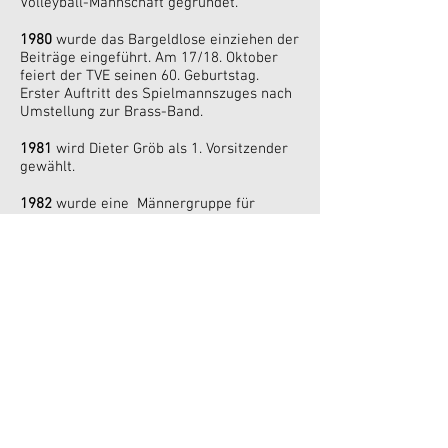
Volleyball-Mannschaft gegründet.
1980
wurde das Bargeldlose einziehen der
Beiträge eingeführt. Am 17/18. Oktober
feiert der TVE seinen 60. Geburtstag.
Erster Auftritt des Spielmannszuges nach
Umstellung zur Brass-Band.
1981
wird Dieter Gröb als 1. Vorsitzender
gewählt.
1982
wurde eine Männergruppe für
Gymnastik und Ballspiele gegründet.
1983
Dieter Gröb wird zum 2. Mal zum 1.
Vorsitzenden gewählt. Am 17. 3. wird eine
Tischtennisabteilung gegründet. Vom
9.-12.9. feiert der Spielmanns und
Fanfarenzug sein 15-jähriges Jubiläum.
Die Volleyball-Damen wurden Messepokal-
Sieger in Wächtersbach.
1984
werden die Volleyball-Damen Meister
der Kreisklasse Fulda-Süd und schaffen
somit den Aufstieg in die Bezirksliga. Gau-