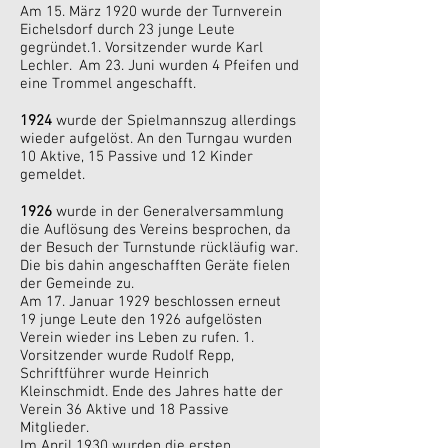
Am 15. März 1920 wurde der Turnverein
Eichelsdorf durch 23 junge Leute
gegründet.1. Vorsitzender wurde Karl
Lechler. Am 23. Juni wurden 4 Pfeifen und
eine Trommel angeschafft.
1924
wurde der Spielmannszug allerdings
wieder aufgelöst. An den Turngau wurden
10 Aktive, 15 Passive und 12 Kinder
gemeldet.
1926
wurde in der Generalversammlung
die Auflösung des Vereins besprochen, da
der Besuch der Turnstunde rückläufig war.
Die bis dahin angeschafften Geräte fielen
der Gemeinde zu.
Am 17. Januar 1929 beschlossen erneut
19 junge Leute den 1926 aufgelösten
Verein wieder ins Leben zu rufen. 1.
Vorsitzender wurde Rudolf Repp,
Schriftführer wurde Heinrich
Kleinschmidt. Ende des Jahres hatte der
Verein 36 Aktive und 18 Passive
Mitglieder.
Im April 1930 wurden die ersten